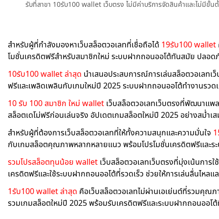
รับที่สาขา 10รับ100 wallet เว็บตรง ไม่มีค่าบริการจัดสินค้าและไม่มีขั้นต่
สำหรับผู้ที่กำลังมองหาเว็บสล็อตวอเลทที่เชื่อถือได้
19รับ100 wallet
โมชั่นเครดิตฟรีสำหรับสมาชิกใหม่ ระบบฝากถอนออโต้ทันสมัย ปลอดภ
10รับ100 wallet ล่าสุด
นำเสนอประสบการณ์การเล่นสล็อตวอเลทเว็บตรง
ฟรีและเพลิดเพลินกับเกมใหม่ปี 2025 ระบบฝากถอนออโต้ทำงานรวดเร็ว
10 รับ 100 สมาชิก ใหม่ wallet
เว็บสล็อตวอเลทเว็บตรงที่พัฒนาแพลตฟ
สล็อตเดโม่ฟรีก่อนเล่นจริง อัปเดตเกมสล็อตใหม่ปี 2025 อย่างสม่ำ
สำหรับผู้ที่ต้องการเว็บสล็อตวอเลทที่ให้ทั้งความสนุกและความมั่นใจ
1
กับเกมสล็อตคุณภาพหลากหลายแนว พร้อมโปรโมชั่นเครดิตฟรีและระ
รวมโปรสล็อตทุนน้อย wallet
เว็บสล็อตวอเลทเว็บตรงที่มุ่งเน้นการใช
เครดิตฟรีและใช้ระบบฝากถอนออโต้ที่รวดเร็ว ช่วยให้การเล่นลื่นไหลและ
1รับ100 wallet ล่าสุด
คือเว็บสล็อตวอเลทไม่ผ่านเอเย่นต์ที่รวมคุณ
รวมเกมสล็อตใหม่ปี 2025 พร้อมรับเครดิตฟรีและระบบฝากถอนออโต้ที