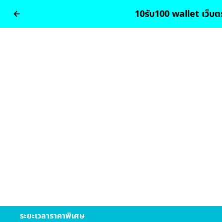
10รับ100 wallet เว็บ
ระยะเวลาราคาพิเศษ