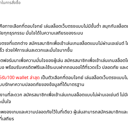
ำในการสั่งซื้อ
คือทางเลือกที่ตอบโจทย์ เล่นสล็อตเว็บตรงแบบไม่มีขั้นต่ำ สนุกกับส
ัยทุกธุรกรรม มั่นใจได้ในความเสถียรของระบบ
ที่แตกต่าง สมัครสมาชิกเพื่อเข้าเล่นเกมสล็อตแบบไม่ผ่านเอเย่นต์ ไม่
 ช่วยให้การเล่นสะดวกและมั่นใจมากขึ้น
อร์มมาเพื่อความมั่นใจของผู้เล่น สมัครสมาชิกเพื่อเข้าเล่นเกมสล็อตโดย
เสมอ พร้อมรับเครดิตฟรีและใช้ระบบฝากถอนออโต้ที่รวดเร็ว ปลอดภัย แล
5รับ100 wallet ล่าสุด
เป็นตัวเลือกที่ตอบโจทย์ เล่นสล็อตเว็บตรงแบบไม
บบรักษาความปลอดภัยของข้อมูลที่ได้มาตรฐาน
้งานที่สะดวก สมัครสมาชิกเพื่อเข้าเล่นเกมสล็อตแบบไม่ผ่านเอเย่นต์ ไม่มี
มั่นใจ
ภาพของเกมและความปลอดภัยไว้ในที่เดียว ผู้เล่นสามารถสมัครสมาชิกและท
่เสถียร