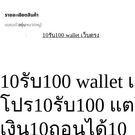
รายละเอียดสินค้า
แบรนด์:
องุ่น
หมวดหมู่:
10รับ100 wallet เว็บตรง
10รับ100 wallet
โปร10รับ100 แต
เงิน10ถอนได้10