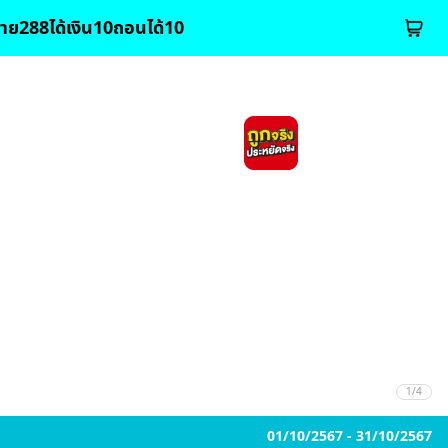
าย288ได้เงิน10ถอนได้10
1/4
01/10/2567 - 31/10/2567