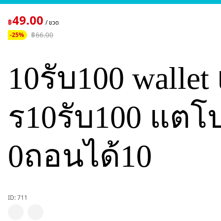
49.00
฿
/ ขวด
฿
66.00
-25%
10รับ100 wallet
ร10รับ100 แตโบ
0ถอนได้10
ID: 711